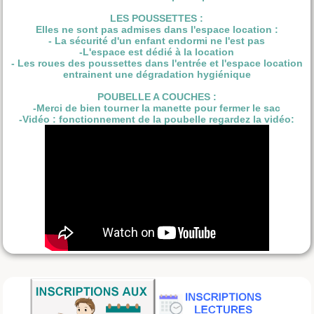
LES POUSSETTES :
Elles ne sont pas admises dans l'espace location :
- La sécurité d'un enfant endormi ne l'est pas
-L'espace est dédié à la location
- Les roues des poussettes dans l'entrée et l'espace location
entrainent une dégradation hygiénique
POUBELLE A COUCHES :
-Merci de bien tourner la manette pour fermer le sac
-Vidéo : fonctionnement de la poubelle regardez la vidéo: